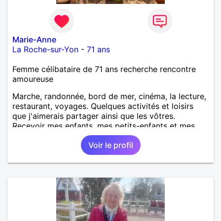
Marie-Anne
La Roche-sur-Yon
-
71 ans
Femme célibataire de 71 ans recherche rencontre
amoureuse
Marche, randonnée, bord de mer, cinéma, la lecture,
restaurant, voyages. Quelques activités et loisirs
que j'aimerais partager ainsi que les vôtres.
Recevoir mes enfants, mes petits-enfants et mes
amis. Bénévolat auprès des enfants à l’école, pour le
Voir le profil
cinéma indépendant... Se rencontrer, être à l’écoute,
échanger avec une personne de confiance, pour une
vie de partage, de tendresse. Les voyages et où
randonnées en France ou à l'étranger à deux en
dehors des sentiers battus me raviraient. Je
m'engage à répondre à votre message. Au plaisir de
vous lire.