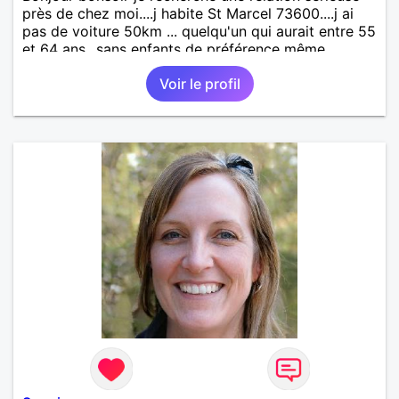
près de chez moi....j habite St Marcel 73600....j ai
pas de voiture 50km ... quelqu'un qui aurait entre 55
et 64 ans...sans enfants de préférence même
adultes et qui n aurait garder aucun contact avec
Voir le profil
une où plusieurs ex...si vous correspondez à ma
recherche ecrivez moi je vous répondrai...