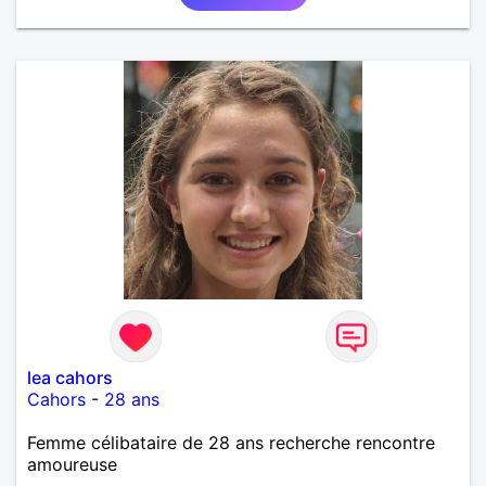
lea cahors
Cahors
-
28 ans
Femme célibataire de 28 ans recherche rencontre
amoureuse