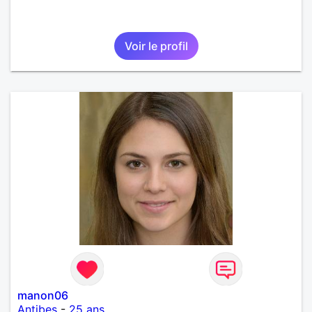
Voir le profil
manon06
Antibes
-
25 ans