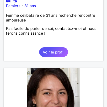
laulita
Pamiers
-
31 ans
Femme célibataire de 31 ans recherche rencontre
amoureuse
Pas facile de parler de soi, contactez-moi et nous
ferons connaissance !
Voir le profil