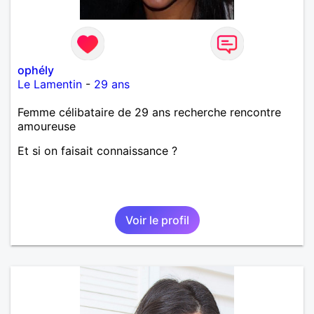
ophély
Le Lamentin
-
29 ans
Femme célibataire de 29 ans recherche rencontre
amoureuse
Et si on faisait connaissance ?
Voir le profil