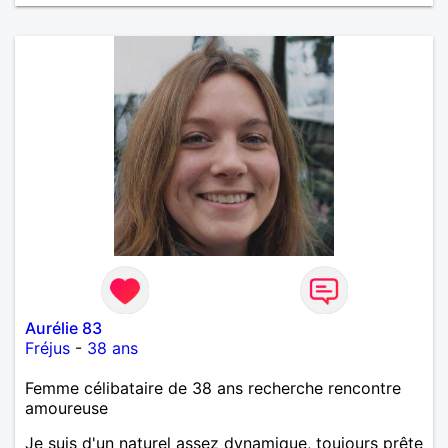
Aurélie 83
Fréjus
-
38 ans
Femme célibataire de 38 ans recherche rencontre
amoureuse
Je suis d'un naturel assez dynamique, toujours prête