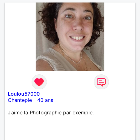
Loulou57000
Chantepie
-
40 ans
J’aime la Photographie par exemple.