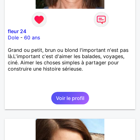
fleur 24
Dole
-
60 ans
Grand ou petit, brun ou blond l'important n'est pas
là.L'important c'est d'aimer les balades, voyages,
ciné. Aimer les choses simples à partager pour
construire une histoire sérieuse.
Voir le profil