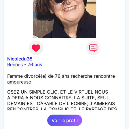
Nicoledu35
Rennes
-
76 ans
Femme divorcé(e) de 76 ans recherche rencontre
amoureuse
OSEZ UN SIMPLE CLIC, ET LE VIRTUEL NOUS
AIDERA A NOUS CONNAITRE, LA SUITE, SEUL
DEMAIN EST CAPABLE DE L ECRIRE; J AIMERAIS
RENCONTRER, LA COMPLICITE, LE PARTAGE DES
BELLES CHOSES DE LA VIE : BALADES, VOYAGES
Voir le profil
EN FRANCE OU AILLEURS. ETRE A L ECOUTE DE L
AUTRE, ET LA VIE SERA PLUS BELLE