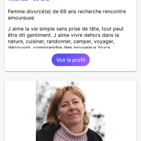
Femme divorcé(e) de 69 ans recherche rencontre
amoureuse
J aime la vie simple sans prise de tête, tout peut
être dit gentiment. J aime vivre dehors dans la
nature, cuisiner, randonner, camper, voyager,
découvrir, comprendre des nouveaux trucs
techniques et sur la vie des êtres vivants. J aime
Voir le profil
danser, faire la fête. Je ne bois pratiquement pas d
alcool, je fume rarement, je ris souvent. Je cherche
un vrai amoureux pour continuer à profiter de la vie
mais à deux. Je peux tout faire toute seule, mais j
en ai marre je veux partagé et rigoler