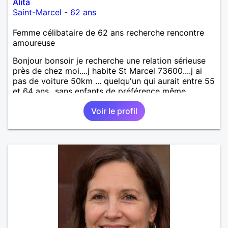
Alita
Saint-Marcel
-
62 ans
Femme célibataire de 62 ans recherche rencontre
amoureuse
Bonjour bonsoir je recherche une relation sérieuse
près de chez moi....j habite St Marcel 73600....j ai
pas de voiture 50km ... quelqu'un qui aurait entre 55
et 64 ans...sans enfants de préférence même
adultes et qui n aurait garder aucun contact avec
Voir le profil
une où plusieurs ex...si vous correspondez à ma
recherche ecrivez moi je vous répondrai...