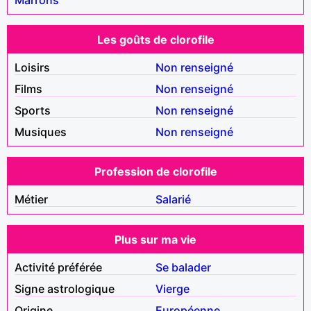
Les goûts de clorofile
Loisirs
Non renseigné
Films
Non renseigné
Sports
Non renseigné
Musiques
Non renseigné
Profession de clorofile
Métier
Salarié
Plus sur ma vie
Activité préférée
Se balader
Signe astrologique
Vierge
Origine
Européenne