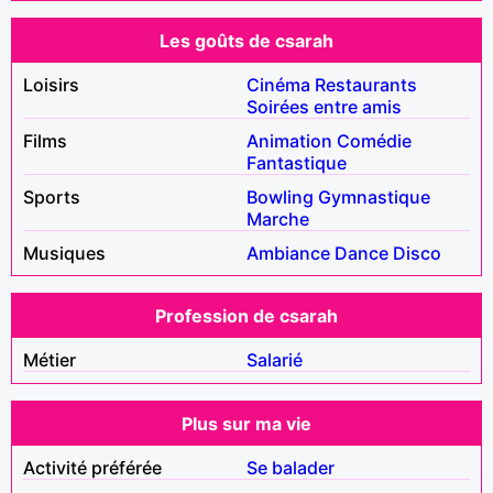
Les goûts de csarah
Loisirs
Cinéma
Restaurants
Soirées entre amis
Films
Animation
Comédie
Fantastique
Sports
Bowling
Gymnastique
Marche
Musiques
Ambiance
Dance
Disco
Profession de csarah
Métier
Salarié
Plus sur ma vie
Activité préférée
Se balader