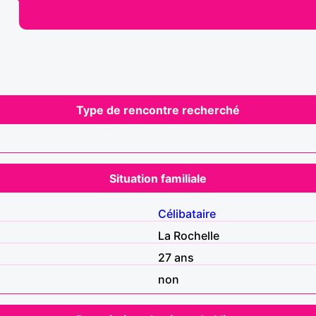
Type de rencontre recherché
Situation familiale
Célibataire
La Rochelle
27 ans
non