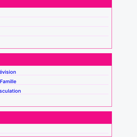
évision
Famille
sculation