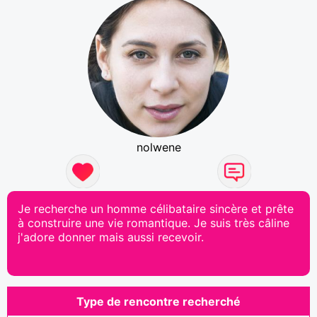
nolwene
Je recherche un homme célibataire sincère et prête
à construire une vie romantique. Je suis très câline
j'adore donner mais aussi recevoir.
Type de rencontre recherché