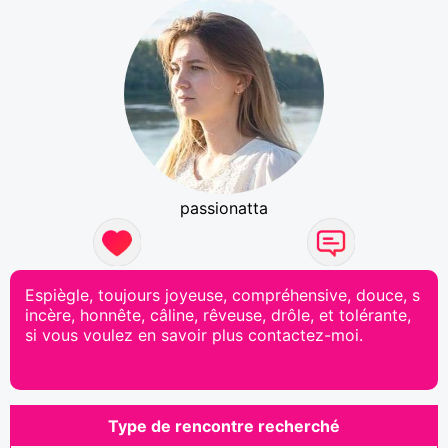
passionatta
Espiègle, toujours joyeuse, compréhensive, douce, s
incère, honnête, câline, rêveuse, drôle, et tolérante,
si vous voulez en savoir plus contactez-moi.
Type de rencontre recherché