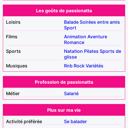
Les goûts de passionatta
Loisirs
Balade
Soirées entre amis
Sport
Films
Animation
Aventure
Romance
Sports
Natation
Pilates
Sports de
glisse
Musiques
Rnb
Rock
Variétés
Profession de passionatta
Métier
Salarié
Plus sur ma vie
Activité préférée
Se balader