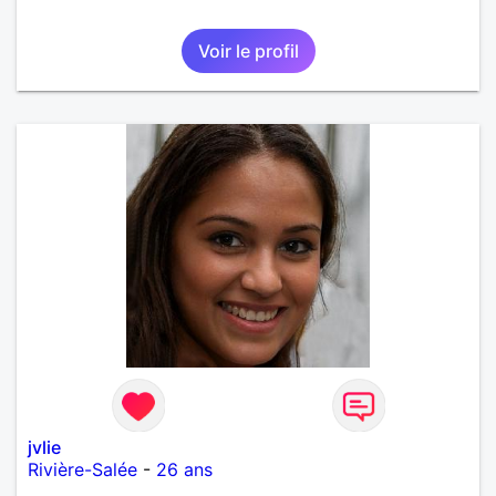
Voir le profil
jvlie
Rivière-Salée
-
26 ans