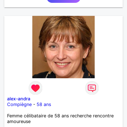
alex-andra
Compiègne
-
58 ans
Femme célibataire de 58 ans recherche rencontre
amoureuse