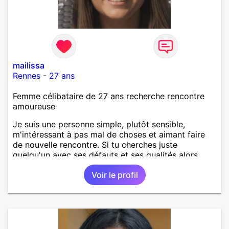
mailissa
Rennes
-
27 ans
Femme célibataire de 27 ans recherche rencontre
amoureuse
Je suis une personne simple, plutôt sensible,
m'intéressant à pas mal de choses et aimant faire
de nouvelle rencontre. Si tu cherches juste
quelqu'un avec ses défauts et ses qualités alors
pourquoi ne pas faire connaissance?
Voir le profil