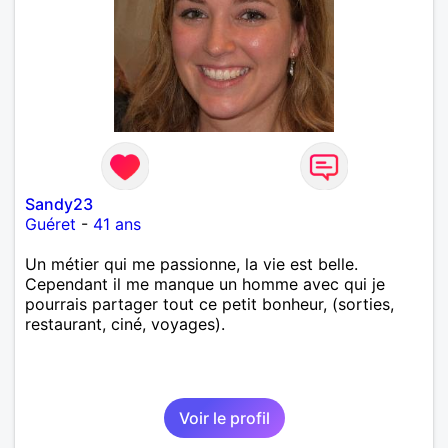
Sandy23
Guéret
-
41 ans
Un métier qui me passionne, la vie est belle.
Cependant il me manque un homme avec qui je
pourrais partager tout ce petit bonheur, (sorties,
restaurant, ciné, voyages).
Voir le profil