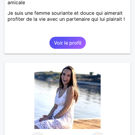
amicale
Je suis une femme souriante et douce qui aimerait
profiter de la vie avec un partenaire qui lui plairait !
Voir le profil