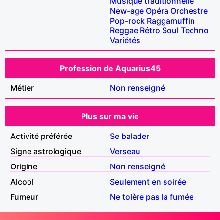
Musique traditionnelle
New-age
Opéra
Orchestre
Pop-rock
Raggamuffin
Reggae
Rétro
Soul
Techno
Variétés
Profession de Aquarius45
Métier
Non renseigné
Plus sur ma vie
Activité préférée
Se balader
Signe astrologique
Verseau
Origine
Non renseigné
Alcool
Seulement en soirée
Fumeur
Ne tolère pas la fumée