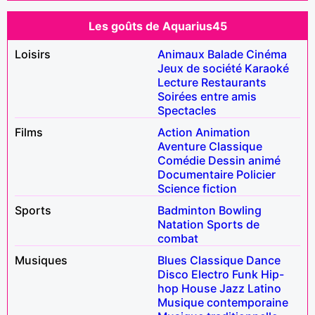
Les goûts de Aquarius45
Loisirs
Animaux
Balade
Cinéma
Jeux de société
Karaoké
Lecture
Restaurants
Soirées entre amis
Spectacles
Films
Action
Animation
Aventure
Classique
Comédie
Dessin animé
Documentaire
Policier
Science fiction
Sports
Badminton
Bowling
Natation
Sports de
combat
Musiques
Blues
Classique
Dance
Disco
Electro
Funk
Hip-
hop
House
Jazz
Latino
Musique contemporaine